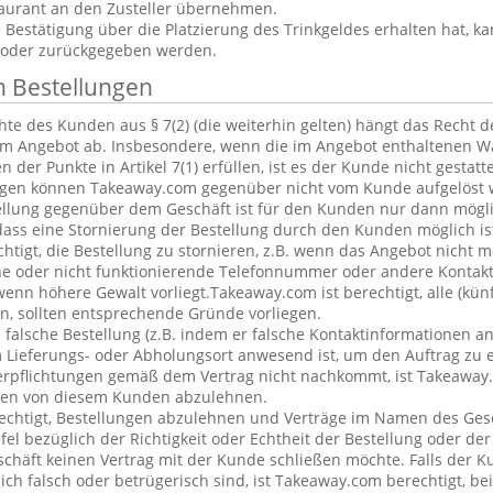
aurant an den Zusteller übernehmen.
estätigung über die Platzierung des Trinkgeldes erhalten hat, ka
 oder zurückgegeben werden.
n Bestellungen
te des Kunden aus § 7(2) (die weiterhin gelten) hängt das Recht 
em Angebot ab. Insbesondere, wenn die im Angebot enthaltenen Wa
 der Punkte in Artikel 7(1) erfüllen, ist es der Kunde nicht gestatt
ngen können Takeaway.com gegenüber nicht vom Kunde aufgelöst 
ellung gegenüber dem Geschäft ist für den Kunden nur dann mögl
dass eine Stornierung der Bestellung durch den Kunden möglich is
chtigt, die Bestellung zu stornieren, z.B. wenn das Angebot nicht 
he oder nicht funktionierende Telefonnummer oder andere Kontak
nn höhere Gewalt vorliegt.Takeaway.com ist berechtigt, alle (kün
, sollten entsprechende Gründe vorliegen.
alsche Bestellung (z.B. indem er falsche Kontaktinformationen an
 Lieferungs- oder Abholungsort anwesend ist, um den Auftrag zu e
erpflichtungen gemäß dem Vertrag nicht nachkommt, ist Takeaway.
ngen von diesem Kunden abzulehnen.
echtigt, Bestellungen abzulehnen und Verträge im Namen des Ges
l bezüglich der Richtigkeit oder Echtheit der Bestellung oder de
eschäft keinen Vertrag mit der Kunde schließen möchte. Falls der 
lich falsch oder betrügerisch sind, ist Takeaway.com berechtigt, bei