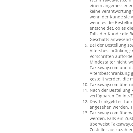
einem angemessenen O
keine Verantwortung f
wenn der Kunde sie vo
wenn es die Bestellun
entscheidet, ob es di
Falls der Kunde die 
Geschäfts anwesend s
Bei der Bestellung so
Altersbeschränkung:
Vorschriften aufforde
Mindestalter nicht, w
Takeaway.com und dem
Altersbeschränkung g
gestellt werden, die 
Takeaway.com übernim
Nach der Bestellung 
verfügbaren Online-Z
Das Trinkgeld ist für
angesehen werden. Ta
Takeaway.com überweis
werden. Falls ein Zus
überweist Takeaway.c
Zusteller auszuzahle