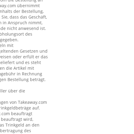
eaway.com übernimmt
nhalts der Bestellung,
Sie, dass das Geschäft,
om in Anspruch nimmt,
nde nicht anwesend ist.
Abholungsort des
ngegeben.
eln mit
geltenden Gesetzen und
eisen oder erfült er das
eliefert und es steht
n die Artikel mit
nogebühr in Rechnung
gen Bestellung beträgt.
ler über die
tungen von Takeaway.com
inkgeldbeträge auf.
y.com beauftragt
 beauftragt wird,
as Trinkgeld an den
Übertragung des