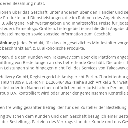
deren Bezahlung nutzt.
tionen über das Geschäft, unter anderem über den Händler und s
ie Produkte und Dienstleistungen, die im Rahmen des Angebots zur
. B. Allergene, Nährwertangaben und Inhaltsstoffe), Preise für jede
teuer), Firmenlogo, Grafiken, Liefergebiet (einschließlich Angabe d
tbestellmengen sowie sonstige Information zum Geschäft.
hränkung:
jedes Produkt, für das ein gesetzliches Mindestalter vorge
t beschränkt auf, z. B. alkoholische Produkte.
ungen, die dem Kunden von Takeaway.com über die Plattform ange
mittlung von Bestellungen an das betreffende Geschäft. Die unter
n Leistungen sind hingegen nicht Teil des Services von Takeaway.
delivery GmbH, Registergericht: Amtsgericht Berlin-Charlottenburg
RB 118099, USt.-IdNr. DE266464862 (siehe auch Artikel 2 für weit
elbst oder im Namen einer natürlichen oder juristischen Person, di
up B.V. kontrolliert wird oder unter der gemeinsamen Kontrolle s
n freiwillig gezahlter Betrag, der für den Zusteller der Bestellung
ung zwischen dem Kunden und dem Geschäft bezüglich einer Beste
 der Bestellung. Parteien des Vertrags sind der Kunde und das Ges