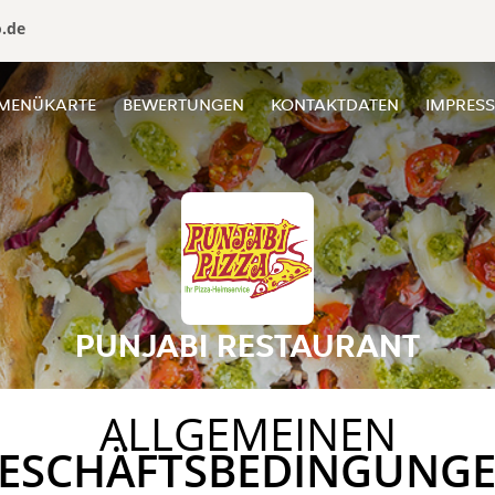
o.de
MENÜKARTE
BEWERTUNGEN
KONTAKTDATEN
IMPRES
PUNJABI RESTAURANT
ALLGEMEINEN
ESCHÄFTSBEDINGUNG