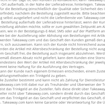
rt außerhalb, in der Nähe der Lieferadresse, hinterlegen. Tak
ür die Bestellung (einschließlich der Qualität oder Sicherheit des I
rfindet), nachdem die Bestellung zugestellt wurde. Bitte beachten 
g selbst ausgeliefert und nicht die Lieferdienste von Takeaway.c
e Bestellung außerhalb der Lieferadresse hinterlässt, wenn der Ku
Bestellung abholen möchte, sollte er zum gewählten Zeitpunkt am 
ein, wie in der Bestätigungs-E-Mail, SMS oder auf der Plattform a
wie bei der Auslieferung oder Abholung von Bestellungen mit Artik
 werden Takeaway.com und das Geschäft den Kunden gemäß den 
rn, sich auszuweisen. Kann sich der Kunde nicht hinreichend ausw
erden die Artikel mit Altersbeschränkung der Bestellung nicht ausg
 Geschäft frei, die Bestellung auch insgesamt abzulehnen. Werde
emäß diesem Absatz nicht geliefert, kann dem Kunden eine Stor
mindestens den Wert der Artikel mit Altersbeschränkung der jeweli
mt keine Haftung für die Ausführung des Vertrages.
kann der Kunde nach eigenem Ermessen entscheiden, einem Zustel
ahlungsmethoden ein Trinkgeld zu geben.
 die Zusteller bestimmt und kann nicht als Zahlung für Dienstleis
keaway.com tritt dabei nur als Treuhänder und Überweiser der Tr
t das Trinkgeld an die Zusteller, falls diese direkt über Takeawa
teller nicht über Takeaway.com, sondern direkt durch das Geschäft
om das Trinkgeld an das Geschäft und verpflichtet das Geschäft, d
n. Takeaway.com kann keine Garantie oder Verantwortung für die 