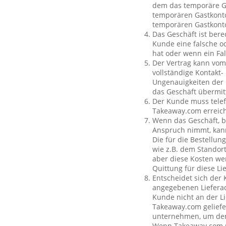
dem das temporäre Ga
temporären Gastkonto
temporären Gastkont
Das Geschäft ist bere
Kunde eine falsche o
hat oder wenn ein Fal
Der Vertrag kann vom
vollständige Kontakt-
Ungenauigkeiten der 
das Geschäft übermit
Der Kunde muss telef
Takeaway.com erreich
Wenn das Geschäft, b
Anspruch nimmt, kan
Die für die Bestellu
wie z.B. dem Standor
aber diese Kosten wer
Quittung für diese L
Entscheidet sich der
angegebenen Lieferad
Kunde nicht an der Li
Takeaway.com geliefe
unternehmen, um den 
Wenn Takeaway.com ni