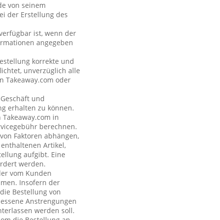
nde von seinem
i der Erstellung des
verfügbar ist, wenn der
formationen angegeben
estellung korrekte und
ichtet, unverzüglich alle
 an Takeaway.com oder
s Geschäft und
ng erhalten zu können.
on Takeaway.com in
rvicegebühr berechnen.
e von Faktoren abhängen,
enthaltenen Artikel,
ellung aufgibt. Eine
rdert werden.
n der vom Kunden
hmen. Insofern der
 die Bestellung von
emessene Anstrengungen
terlassen werden soll.
com die Bestellung an