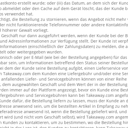
stkonto erstellt wurde; oder (iii) das Datum, an dem sich der Ku
 abmeldet oder den Cache auf dem Gerät löscht, das der Kunde be
os verwendet hat.
chtigt, die Bestellung zu stornieren, wenn das Angebot nicht mehr 
der nicht funktionierende Telefonnummer oder andere Kontaktin
l höherer Gewalt vorliegt.
 Geschäft nur dann ausgeführt werden, wenn der Kunde bei der B
 und Adressinformationen zur Verfügung stellt. Der Kunde ist verpfl
Informationen (einschließlich der Zahlungsdaten) zu melden, die
telt oder weitergegeben wurden.
onisch oder per E-Mail (wie bei der Bestellung angegeben) für da
bar sein, um Informationen betreffend den Status seiner Bestellu
ei dem der Kunde seine Bestellung aufgibt, einen Lieferservice v
n Takeaway.com dem Kunden eine Liefergebühr und/oder eine Se
ng anfallenden Liefer- und Servicegebühren können von einer Reih
t, dem ausgewählten Geschäft und dem Wert der in der Bestellung 
den immer auf der Plattform angezeigt, bevor ein Kunde eine Best
iefergebühren und Servicegebühren kann bei Takeaway.com angefo
 Kunde dafür, die Bestellung liefern zu lassen, muss der Kunde a
resse anwesend sein, um die bestellten Artikel in Empfang zu ne
eferadresse anwesend ist, wenn die Bestellung geliefert wird, und
rt wird (und nicht vom Geschäft selbst), wird Takeaway.com ang
Kunden zu kontaktieren, um zu bestimmen, wo die Bestellung hin
cht in der Lage ist, den Kunden zu kontaktieren, kann Takeaway.