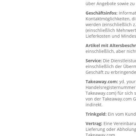
über Angebote sowie zu 
Geschäftsinfos:
Informa
Kontaktmöglichkeiten, d
werden (einschließlich z
(einschließlich Mehrwerts
Lieferkosten und Mindes
Artikel mit Altersbesc
einschließlich, aber nich
Service:
Die Dienstleist
einschließlich der Über
Geschäft zu erbringende
Takeaway.com:
yd. your
Handelsregisternummer H
Takeaway.com) für sich s
von der Takeaway.com Gro
indirekt.
Trinkgeld:
Ein vom Kunde
Vertrag:
Eine Vereinbar
Lieferung oder Abholung
Takeaway.com.