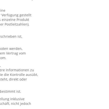
eine
 Verfügung gestellt
s einzelne Produkt
er Postleitzahlen),
schrieben ist,
boten werden,
 dem Vertrag vom
com.
,
ere Informationen zu
e die Kontrolle ausübt,
teht, direkt oder
 bestimmt ist.
llung inklusive
chäft, nicht jedoch