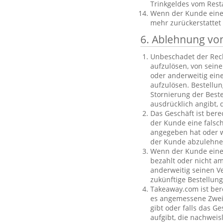
Trinkgeldes vom Rest
Wenn der Kunde eine B
mehr zurückerstattet
6. Ablehnung vo
Unbeschadet der Rech
aufzulösen, von sein
oder anderweitig einen
aufzulösen. Bestellu
Stornierung der Best
ausdrücklich angibt, 
Das Geschäft ist bere
der Kunde eine falsc
angegeben hat oder we
der Kunde abzulehnen
Wenn der Kunde eine f
bezahlt oder nicht am
anderweitig seinen V
zukünftige Bestellu
Takeaway.com ist ber
es angemessene Zweife
gibt oder falls das G
aufgibt, die nachweis