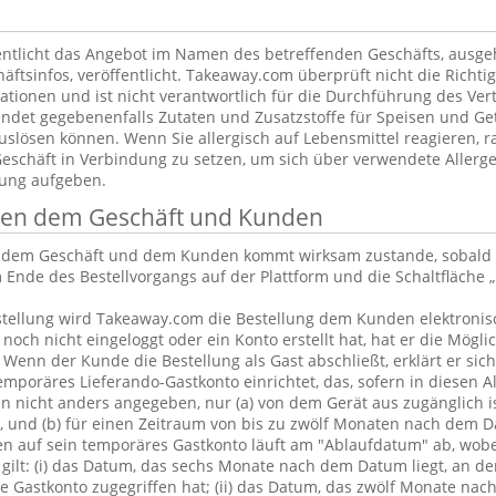
ntlicht das Angebot im Namen des betreffenden Geschäfts, ausg
äftsinfos, veröffentlicht. Takeaway.com überprüft nicht die Richtig
tionen und ist nicht verantwortlich für die Durchführung des Vert
ndet gegebenenfalls Zutaten und Zusatzstoffe für Speisen und Get
uslösen können. Wenn Sie allergisch auf Lebensmittel reagieren, ra
Geschäft in Verbindung zu setzen, um sich über verwendete Allerge
lung aufgeben.
chen dem Geschäft und Kunden
n dem Geschäft und dem Kunden kommt wirksam zustande, sobald 
 Ende des Bestellvorgangs auf der Plattform und die Schaltfläche „
tellung wird Takeaway.com die Bestellung dem Kunden elektronisc
och nicht eingeloggt oder ein Konto erstellt hat, hat er die Möglic
. Wenn der Kunde die Bestellung als Gast abschließt, erklärt er sic
emporäres Lieferando-Gastkonto einrichtet, das, sofern in diesen 
 nicht anders angegeben, nur (a) von dem Gerät aus zugänglich is
, und (b) für einen Zeitraum von bis zu zwölf Monaten nach dem D
en auf sein temporäres Gastkonto läuft am "Ablaufdatum" ab, wobe
gilt: (i) das Datum, das sechs Monate nach dem Datum liegt, an d
 Gastkonto zugegriffen hat; (ii) das Datum, das zwölf Monate nac